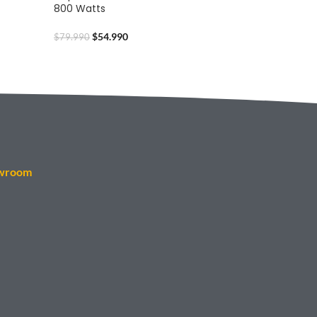
800 Watts
$
54.990
$
79.990
wroom