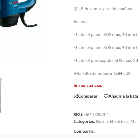
📦 ¡Pide ahora y recibe mañana!
Incluye:
-1 cincel plano, SDS max, 40 mm 
-1 cincel plano, SDS max, 40 mm 
-1 cincel puntiagudo, SDS max, 2
-Martillo demoledor GSH 500
Sin existencias
Comparar
Añadir a la list
SKU:
06113387E1
Categorías:
Bosch
,
Eléctricas
,
Mar
Compartir: