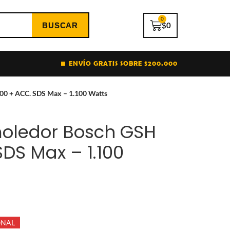
0
$
0
ENVÍO GRATIS SOBRE $200.000
00 + ACC. SDS Max – 1.100 Watts
moledor Bosch GSH
DS Max – 1.100
ONAL