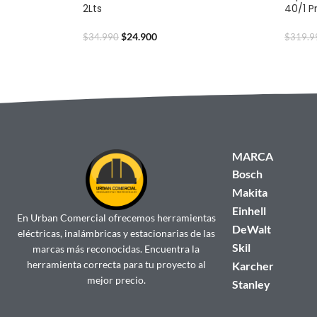
2Lts
40/1 P
$
24.900
$
34.990
$
319.9
MARCA
Bosch
Makita
Einhell
En Urban Comercial ofrecemos herramientas
DeWalt
eléctricas, inalámbricas y estacionarias de las
Skil
marcas más reconocidas. Encuentra la
herramienta correcta para tu proyecto al
Karcher
mejor precio.
Stanley