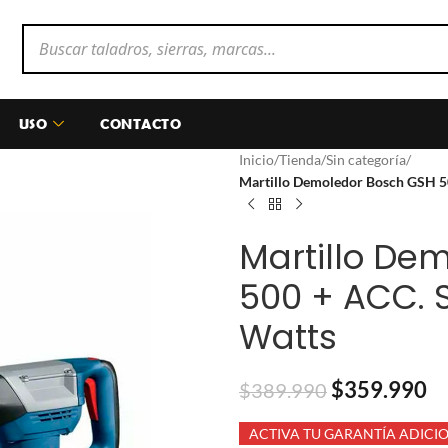
USO
CONTACTO
Inicio
/
Tienda
/
Sin categoría
/
Martillo Demoledor Bosch GSH 5
Martillo De
500 + ACC. S
Watts
$
359.990
$
389.990
ACTIVA TU GARANTÍA ADICI