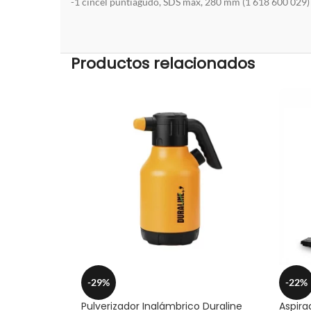
-1 cincel puntiagudo, SDS max, 280 mm (1 618 600 029)
Productos relacionados
-29%
-22%
Pulverizador Inalámbrico Duraline
Aspira