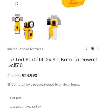
Clic para ampliar
Inicio
/
Tienda
/
Eléctricas
Luz Led Portátil 12v Sin Batería Dewalt
Dcl510
$
24.990
$
34.990
📅 Compra hoy y procesaremos tu envío el lunes.
L
uz led:
– Voltaje: 12V MÁX*