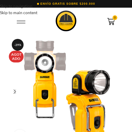
ENVÍO GRATIS SOBRE $200.000
Skip to navigation
Skip to main content
0
-29%
AGOT
ADO