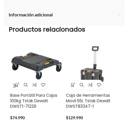
Información adicional
Productos relacionados
Base Portátil Para Cajas
Caja de Herramientas
-3
100kg Tstak Dewalt
Movil 55L Tstak Dewalt
DWST1-71229
DWST83347-1
Pro
Dew
Bat
$
74.990
$
129.990