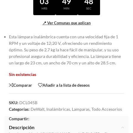
03
49
47
HRS
MIN
SEC
📍 Ver Comunas que aplican
Esta lámpara inalámbrica cuenta con una velocidad fija de 1
RPM y un voltaje de 12;20 V, ofreciendo un rendimiento
óptimo. Su peso de 2.7 kg la hace fácil de manipular, y su uso
profesional asegura durabilidad y eficiencia. La lámpara tiene
un largo de 23 cm, un ancho de 70 cm y un alto de 28.5 cm.
Sin existencias
Comparar
Añadir a la lista de deseos
SKU:
DCL045B
Categorías:
DeWalt
,
Inalámbricas
,
Lamparas
,
Todo Accesorios
Compartir:
Descripción