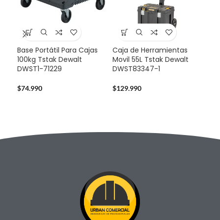
Base Portátil Para Cajas
Caja de Herramientas
-3
100kg Tstak Dewalt
Movil 55L Tstak Dewalt
DWST1-71229
DWST83347-1
Pro
Dew
Bat
$
74.990
$
129.990
$
32