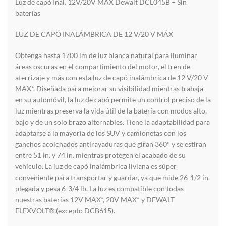
Luz de capó Inal. 12V/20V MAX Dewalt DCL045B – Sin
baterías
LUZ DE CAPÓ INALÁMBRICA DE 12 V/20 V MÁX
Obtenga hasta 1700 lm de luz blanca natural para iluminar
áreas oscuras en el compartimiento del motor, el tren de
aterrizaje y más con esta luz de capó inalámbrica de 12 V/20 V
MAX*. Diseñada para mejorar su visibilidad mientras trabaja
en su automóvil, la luz de capó permite un control preciso de la
luz mientras preserva la vida útil de la batería con modos alto,
bajo y de un solo brazo alternables. Tiene la adaptabilidad para
adaptarse a la mayoría de los SUV y camionetas con los
ganchos acolchados antirayaduras que giran 360° y se estiran
entre 51 in. y 74 in. mientras protegen el acabado de su
vehículo. La luz de capó inalámbrica liviana es súper
conveniente para transportar y guardar, ya que mide 26-1/2 in.
plegada y pesa 6-3/4 lb. La luz es compatible con todas
nuestras baterías 12V MAX*, 20V MAX* y DEWALT
FLEXVOLT® (excepto DCB615).