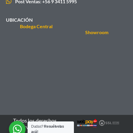
Post Ventas: +56 9 3411 5995
UBICACIÓN
Bodega Central
Showroom
Todos los derechos
reservados - 2026
Dudas?
Resuélvelas
Kit
acá!