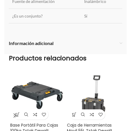
Fuente de alimentación
Inalámbrico
¿Es un conjunto?
Sí
Información adicional
Productos relacionados
Base Portátil Para Cajas
Caja de Herramientas
-3
100kg Tstak Dewalt
Movil 55L Tstak Dewalt