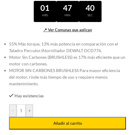
01
47
39
HRS
MIN
SEC
📍 Ver Comunas que aplican
55% Más torque, 13% más potencia en comparación con el
Taladro Percutor/Atornillador DEWALT DCD776.
Motor Sin Carbones (BRUSHLESS) es 17% más eficiente que un
motor con carbones.
MOTOR SIN CARBONES BRUSHLESS Para mayor eficiencia
del motor, rinde más tiempo de uso y requiere menos
mantenimiento.
Hay existencias
-
+
Añadir al carrito