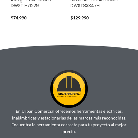
DWST1-71229
DWST83347-1
Pro
Dew
Bat
$
74.990
$
129.990
$
32
En Urban Comercial ofrecemos herramientas eléctricas,
inalámbricas y estacionarias de las marcas más reconocidas.
Encuentra la herramienta correcta para tu proyecto al mejor
precio.