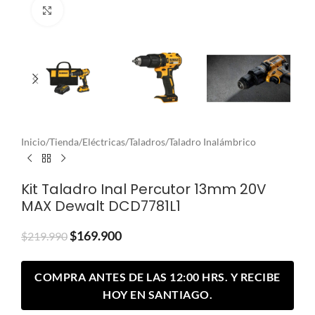
Clic para ampliar
Inicio
/
Tienda
/
Eléctricas
/
Taladros
/
Taladro Inalámbrico
Kit Taladro Inal Percutor 13mm 20V
MAX Dewalt DCD7781L1
$
169.900
$
219.990
COMPRA ANTES DE LAS 12:00 HRS. Y RECIBE
HOY EN SANTIAGO.