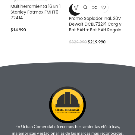
Multiherramienta 16 En 1
-33%
-3
Stanley Fatmax FMHT0-
72414
Promo Soplador Inal. 20V
Pro
Dewalt DCBL722P1 Carg y
Dew
Bat 5AH + Bat 5AH Regalo
Bat
$
14.990
$
219.990
$
329.990
$
32
En Urban Comercial ofrecemos herramientas eléctricas,
inalámbricas y estacionarias de las marcas más reconocidas.