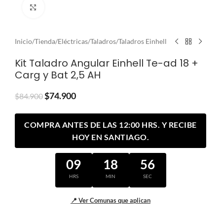
Clic para ampliar
Inicio
/
Tienda
/
Eléctricas
/
Taladros
/
Taladros Einhell
Kit Taladro Angular Einhell Te-ad 18 +
Carg y Bat 2,5 AH
$
74.900
$
84.900
COMPRA ANTES DE LAS 12:00 HRS. Y RECIBE
HOY EN SANTIAGO.
09
18
56
HRS
MIN
SEC
📍 Ver Comunas que aplican