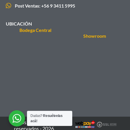
Post Ventas: +56 9 3411 5995
UBICACIÓN
Bodega Central
Showroom
Dudas?
Resuélvelas
acá!
Todos los derechos
reservados - 2026