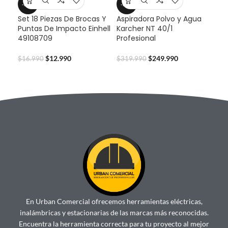
-24%
-22%
-2
Set 18 Piezas De Brocas Y
Aspiradora Polvo y Agua
Cep
Puntas De Impacto Einhell
Karcher NT 40/1
TC-
49108709
Profesional
$
45
$
12.990
$
249.990
$
16.990
$
319.990
En Urban Comercial ofrecemos herramientas eléctricas,
inalámbricas y estacionarias de las marcas más reconocidas.
Encuentra la herramienta correcta para tu proyecto al mejor