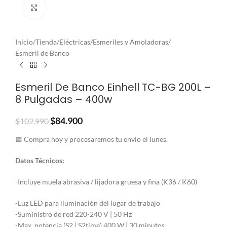
Clic para ampliar
Inicio
/
Tienda
/
Eléctricas
/
Esmeriles y Amoladoras
/
Esmeril de Banco
Esmeril De Banco Einhell TC-BG 200L –
8 Pulgadas – 400w
$
84.900
$
102.990
📅 Compra hoy y procesaremos tu envío el lunes.
Datos Técnicos:
-Incluye muela abrasiva / lijadora gruesa y fina (K36 / K60)
-Luz LED para iluminación del lugar de trabajo
-Suministro de red 220-240 V | 50 Hz
-Max. potencia (S2 | S2time) 400 W | 30 minutos