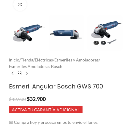
Clic para ampliar
Inicio
/
Tienda
/
Eléctricas
/
Esmeriles y Amoladoras
/
Esmeriles Amoladoras Bosch
Esmeril Angular Bosch GWS 700
$
32.900
$
42.900
ACTIVA TU GARANTÍA ADICIONAL
📅 Compra hoy y procesaremos tu envío el lunes.