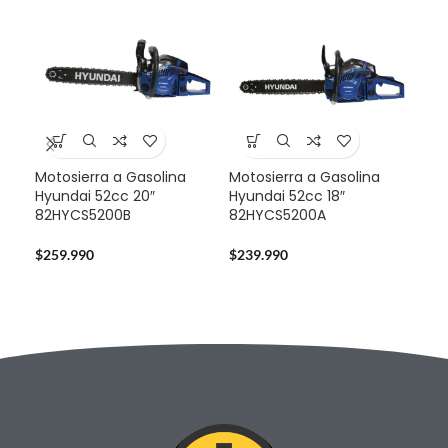
Motosierra a Gasolina
Motosierra a Gasolina
Mul
Hyundai 52cc 20″
Hyundai 52cc 18″
Sta
82HYCS5200B
82HYCS5200A
724
$
259.990
$
239.990
$
14