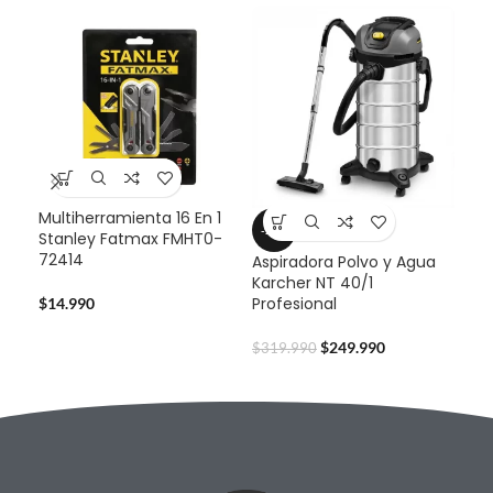
Multiherramienta 16 En 1
-22%
-2
Stanley Fatmax FMHT0-
72414
Aspiradora Polvo y Agua
Cep
Karcher NT 40/1
TC-
Profesional
$
14.990
$
45
$
249.990
$
319.990