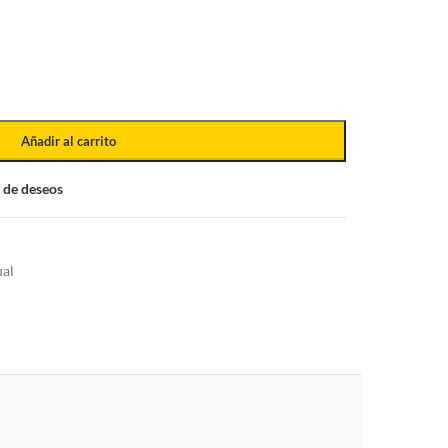
Añadir al carrito
a de deseos
al