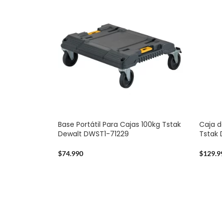
Base Portátil Para Cajas 100kg Tstak
Caja d
Dewalt DWST1-71229
Tstak
$
74.990
$
129.9