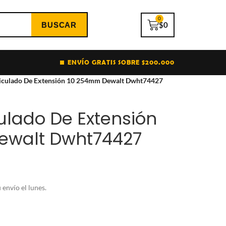
0
$
0
ENVÍO GRATIS SOBRE $200.000
ticulado De Extensión 10 254mm Dewalt Dwht74427
culado De Extensión
ewalt Dwht74427
envío el lunes.