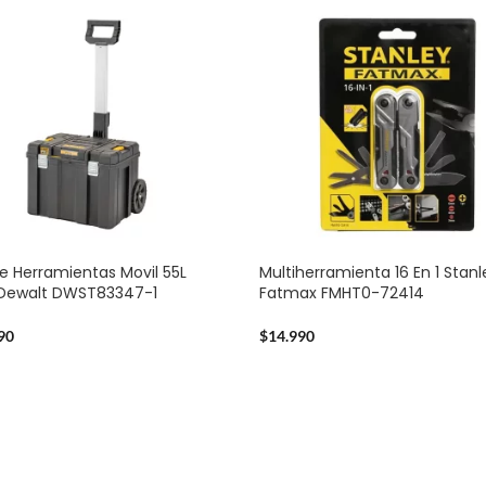
e Herramientas Movil 55L
Multiherramienta 16 En 1 Stanl
 Dewalt DWST83347-1
Fatmax FMHT0-72414
90
$
14.990