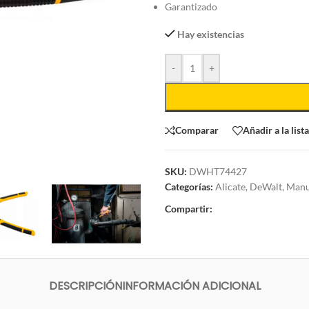
Garantizado
Hay existencias
-
+
Comparar
Añadir a la list
SKU:
DWHT74427
Categorías:
Alicate
,
DeWalt
,
Manu
Compartir:
DESCRIPCIÓN
INFORMACIÓN ADICIONAL