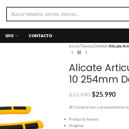
USO
CONTACTO
Inicio
/
Tienda
/
DeWalt
/
Alicate Ar
Alicate Arti
10 254mm D
$
25.990
$
31.990
📅 Compra hoy y procesaremos tu 
Producto Nuevo
Original