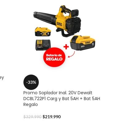
ey
-33%
Promo Soplador Inal. 20V Dewalt
DCBL722P1 Carg y Bat 5AH + Bat 5AH
Regalo
$
219.990
$
329.990