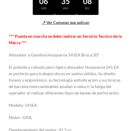
06
35
07
HRS
MIN
SEC
📍 Ver Comunas que aplican
*** Puesta en marcha se debe realizar en Servicio Tecnico de la
Marca ***
Ahoyador a Gasolina Husqvarna 541EA Broca 20″
El potente y robusto pero ligero ahoyador Husqvarna 541 EA
es perfecto para trabajos duros en suelos sólidos. Su diseño
liviano y ergonómico, su tecnología antivibración y sus brocas
de barrena intercambiables ayudan a reducir la fatiga del
operador al realizar diferentes tipos de tareas de perforación.
Modelo: 541EA
Motor: G43L
Desplazamiento del motor: 41,5 cc