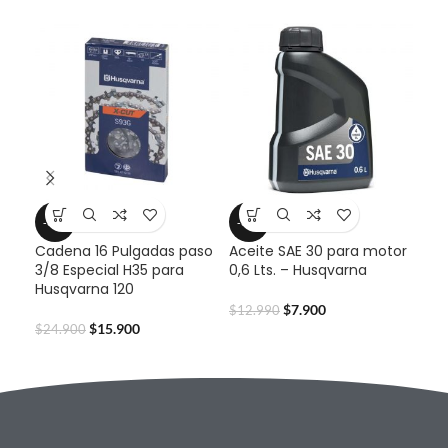
-36%
-39%
-2
Cadena 16 Pulgadas paso
Aceite SAE 30 para motor
Des
3/8 Especial H35 para
0,6 Lts. – Husqvarna
Hus
Husqvarna 120
$
7.900
$
12.990
$
29
$
15.900
$
24.900