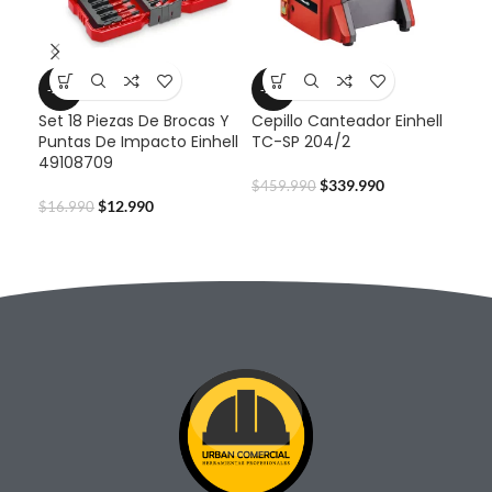
-24%
-26%
-2
Set 18 Piezas De Brocas Y
Cepillo Canteador Einhell
Det
Puntas De Impacto Einhell
TC-SP 204/2
TE
49108709
Ma
les
$
339.990
$
459.990
$
12.990
$
16.990
$
59