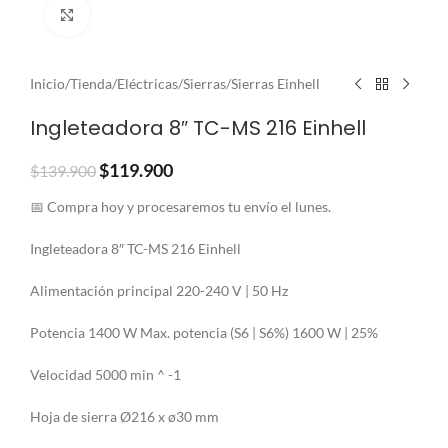
Clic para ampliar
Inicio
/
Tienda
/
Eléctricas
/
Sierras
/
Sierras Einhell
Ingleteadora 8″ TC-MS 216 Einhell
$
119.900
$
139.900
📅 Compra hoy y procesaremos tu envío el lunes.
Ingleteadora 8″ TC-MS 216 Einhell
Alimentación principal 220-240 V | 50 Hz
Potencia 1400 W Max. potencia (S6 | S6%) 1600 W | 25%
Velocidad 5000 min ^ -1
Hoja de sierra Ø216 x ø30 mm