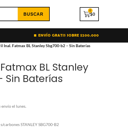
0
$
0
ENVÍO GRATIS SOBRE $200.000
il Inal. Fatmax BL Stanley Sbg700-b2 – Sin Baterías
. Fatmax BL Stanley
 Sin Baterías
envío el lunes.
0V s/carbones STANLEY SBG700-B2