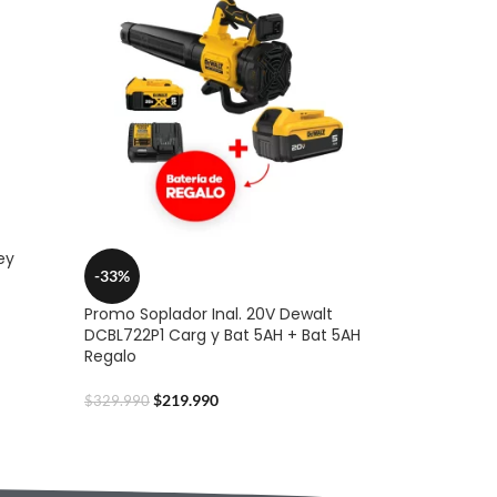
ey
-33%
Promo Soplador Inal. 20V Dewalt
DCBL722P1 Carg y Bat 5AH + Bat 5AH
Regalo
$
219.990
$
329.990