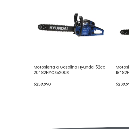
Motosierra a Gasolina Hyundai 52cc
Motosi
20″ 82HYCS5200B
18″ 8
$
259.990
$
239.9