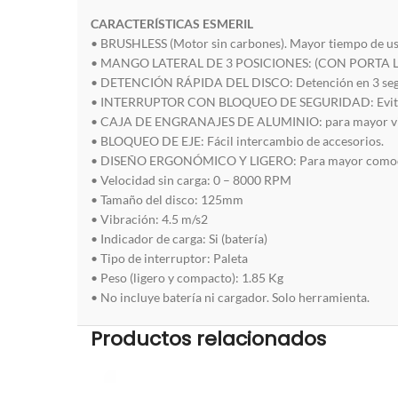
CARACTERÍSTICAS ESMERIL
• BRUSHLESS (Motor sin carbones). Mayor tiempo de uso
• MANGO LATERAL DE 3 POSICIONES: (CON PORTA LLAVE):
• DETENCIÓN RÁPIDA DEL DISCO: Detención en 3 segun
• INTERRUPTOR CON BLOQUEO DE SEGURIDAD: Evita una 
• CAJA DE ENGRANAJES DE ALUMINIO: para mayor vid
• BLOQUEO DE EJE: Fácil intercambio de accesorios.
• DISEÑO ERGONÓMICO Y LIGERO: Para mayor comod
• Velocidad sin carga: 0 – 8000 RPM
• Tamaño del disco: 125mm
• Vibración: 4.5 m/s2
• Indicador de carga: Si (batería)
• Tipo de interruptor: Paleta
• Peso (ligero y compacto): 1.85 Kg
• No incluye batería ni cargador. Solo herramienta.
Productos relacionados