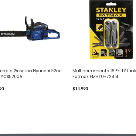
erra a Gasolina Hyundai 52cc
Multiherramienta 16 En 1 Stanl
2HYCS5200A
Fatmax FMHT0-72414
90
$
14.990