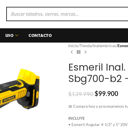
USO
CONTACTO
Inicio
/
Tienda
/
Inalámbricas
/
Esmer
Esmeril Inal
Sbg700-b2 –
$
99.900
$
139.990
📅 Compra hoy y procesaremos tu 
INCLUYE
• Esmeril Angular 4-1/2″ y 5″ 2