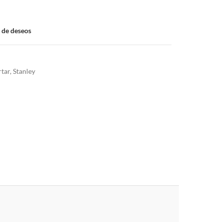
a de deseos
rtar
,
Stanley