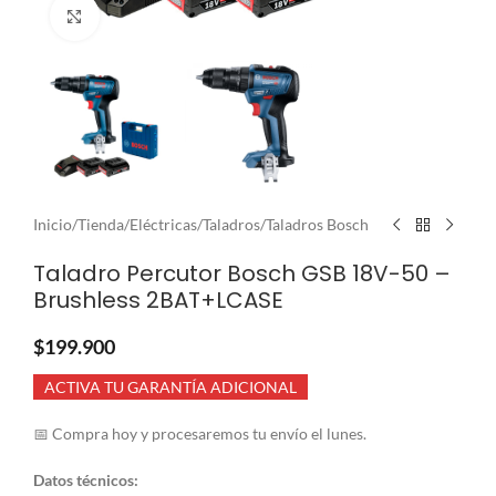
Clic para ampliar
Inicio
/
Tienda
/
Eléctricas
/
Taladros
/
Taladros Bosch
Taladro Percutor Bosch GSB 18V-50 –
Brushless 2BAT+LCASE
$
199.900
ACTIVA TU GARANTÍA ADICIONAL
📅 Compra hoy y procesaremos tu envío el lunes.
Datos técnicos: