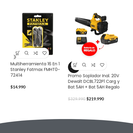
Multiherramienta 16 En 1
-33%
-3
Stanley Fatmax FMHT0-
72414
Promo Soplador Inal. 20V
Pro
Dewalt DCBL722P1 Carg y
Dew
Bat 5AH + Bat 5AH Regalo
Bat
$
14.990
$
219.990
$
329.990
$
32