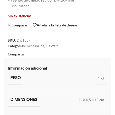
– Vástago de cambio rápido: 1/4″ (6,4mm)
– Uso: Mader
Sin existencias
Comparar
Añadir a la lista de deseos
SKU:
Dw1587
Categorías:
Accesorios
,
DeWalt
Compartir:
Información adicional
PESO
1 kg
DIMENSIONES
22 × 0,5 × 15 cm