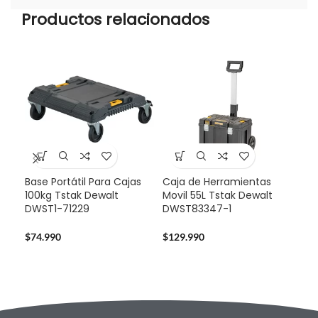
Productos relacionados
Base Portátil Para Cajas
Caja de Herramientas
-3
100kg Tstak Dewalt
Movil 55L Tstak Dewalt
DWST1-71229
DWST83347-1
Pro
Dew
Bat
$
74.990
$
129.990
$
32