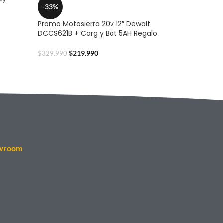
-33%
Promo Motosierra 20v 12″ Dewalt
DCCS621B + Carg y Bat 5AH Regalo
$
219.990
$
329.990
wroom