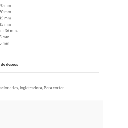
x 70 mm
x 70 mm
x 45 mm
x 45 mm
ón: 36 mm.
15 mm
05 mm
a de deseos
acionarias
,
Ingleteadora
,
Para cortar