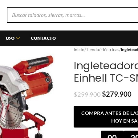
USO
CONTACTO
Inicio
/
Tienda
/
Eléctricas
/
Ingletea
Ingleteadora
Einhell TC-
$
279.900
$
299.900
COMPRA ANTES DE LAS 
HOY EN S
00
2