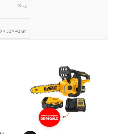
19 kg
9 × 52 × 42 cm
ey