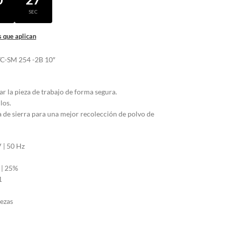
N
SEC
 que aplican
 TC-SM 254 -2B 10″
ar la pieza de trabajo de forma segura.
los.
 de sierra para una mejor recolección de polvo de
 | 50 Hz
 | 25%
1
iezas