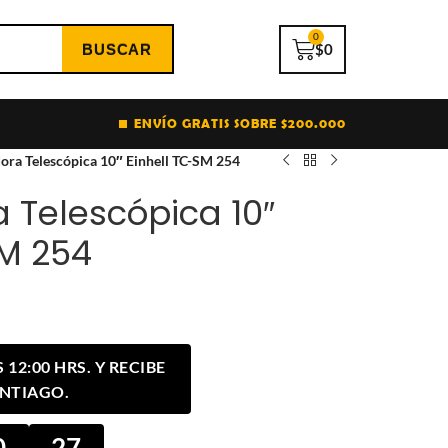
0
$
0
ENVÍO GRATIS SOBRE $200.000
dora Telescópica 10″ Einhell TC-SM 254
 Telescópica 10″
SM 254
12:00 HRS. Y RECIBE
ANTIAGO.
0
26