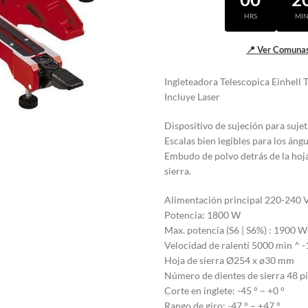
HRS
MI
📍 Ver Comunas
Ingleteadora Telescopica Einhell
Incluye Laser
Dispositivo de sujeción para sujet
Escalas bien legibles para los ángu
Embudo de polvo detrás de la hoja
sierra.
Alimentación principal 220-240 V
Potencia: 1800 W
Max. potencia (S6 | S6%) : 1900 W
Velocidad de ralentí 5000 min ^ -
Hoja de sierra Ø254 x ø30 mm
Número de dientes de sierra 48 p
Corte en inglete: -45 ° – +0 °
Rango de giro: -47 ° – +47 °