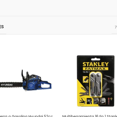
ES
7
erra a Gasolina Hyundai 52cc
Multiherramienta 16 En 1 Stanl