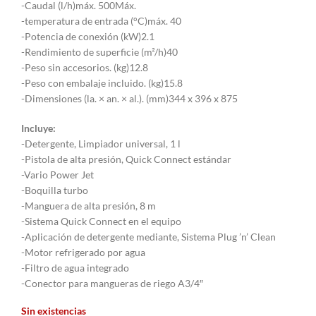
-Caudal (l/h)máx. 500Máx.
-temperatura de entrada (°C)máx. 40
-Potencia de conexión (kW)2.1
-Rendimiento de superficie (m²/h)40
-Peso sin accesorios. (kg)12.8
-Peso con embalaje incluido. (kg)15.8
-Dimensiones (la. × an. × al.). (mm)344 x 396 x 875
Incluye:
-Detergente, Limpiador universal, 1 l
-Pistola de alta presión, Quick Connect estándar
-Vario Power Jet
-Boquilla turbo
-Manguera de alta presión, 8 m
-Sistema Quick Connect en el equipo
-Aplicación de detergente mediante, Sistema Plug ’n’ Clean
-Motor refrigerado por agua
-Filtro de agua integrado
-Conector para mangueras de riego A3/4″
Sin existencias