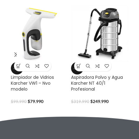
-20%
-22%
-2
Limpiador de Vidrios
Aspiradora Polvo y Agua
Cep
Karcher VW1 – Nvo
Karcher NT 40/1
TC-
modelo
Profesional
$
45
$
79.990
$
249.990
$
99.990
$
319.990