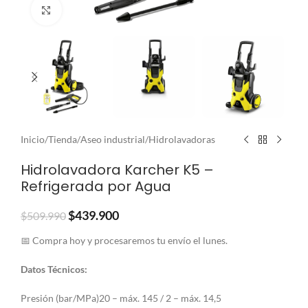
Clic para ampliar
Inicio
/
Tienda
/
Aseo industrial
/
Hidrolavadoras
Hidrolavadora Karcher K5 –
Refrigerada por Agua
$
439.900
$
509.990
📅 Compra hoy y procesaremos tu envío el lunes.
Datos Técnicos:
Presión (bar/MPa)20 – máx. 145 / 2 – máx. 14,5