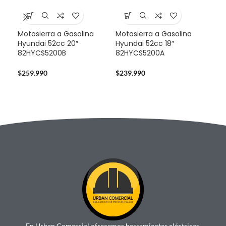
Motosierra a Gasolina
Motosierra a Gasolina
Mul
Hyundai 52cc 20″
Hyundai 52cc 18″
Sta
82HYCS5200B
82HYCS5200A
724
$
259.990
$
239.990
$
14
En Urban Comercial ofrecemos herramientas eléctricas,