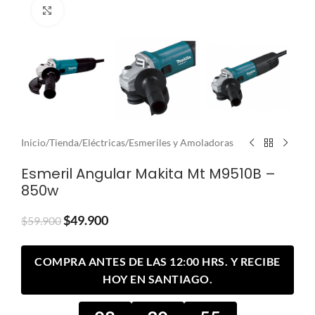
Clic para ampliar
Inicio
/
Tienda
/
Eléctricas
/
Esmeriles y Amoladoras
Esmeril Angular Makita Mt M9510B –
850w
$
49.900
$
59.900
COMPRA ANTES DE LAS 12:00 HRS. Y RECIBE
HOY EN SANTIAGO.