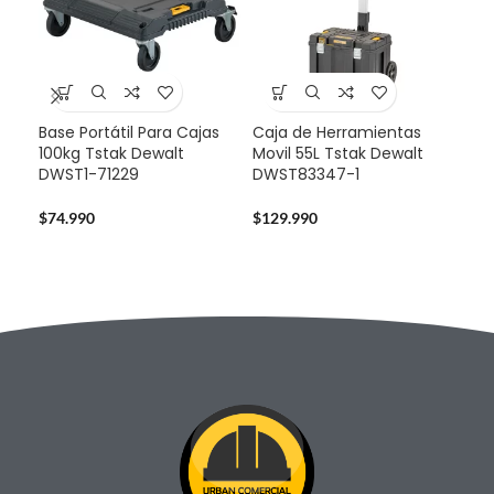
Base Portátil Para Cajas
Caja de Herramientas
Mul
100kg Tstak Dewalt
Movil 55L Tstak Dewalt
Sta
DWST1-71229
DWST83347-1
724
$
74.990
$
129.990
$
14